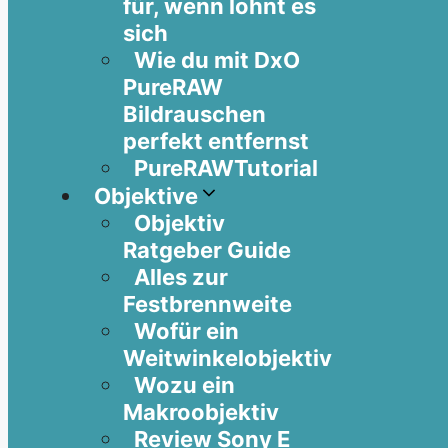
für, wenn lohnt es
sich
Wie du mit DxO
PureRAW
Bildrauschen
perfekt entfernst
PureRAWTutorial
Objektive
Objektiv
Ratgeber Guide
Alles zur
Festbrennweite
Wofür ein
Weitwinkelobjektiv
Wozu ein
Makroobjektiv
Review Sony E