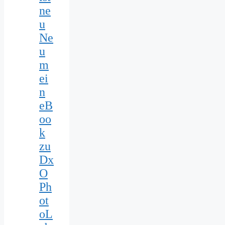
ne
u
Ne
u
m
ei
n
eB
oo
k
zu
Dx
O
Ph
ot
oL