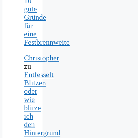
10
gute
Gründe
für
eine
Festbrennweite
Christopher
zu
Entfesselt
Blitzen
oder
wie
blitze
ich
den
Hintergrund