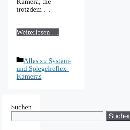
Kamera, die
trotzdem …
Weiterlesen …
Kategorien
Alles zu System-
und Spiegelreflex-
Kameras
Suchen
Suche