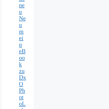
ne
u
Ne
u
m
ei
n
eB
oo
k
zu
Dx
O
Ph
ot
oL