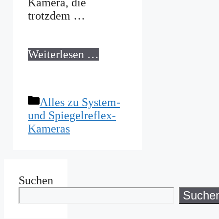
Kamera, die
trotzdem …
Weiterlesen …
Kategorien
Alles zu System-
und Spiegelreflex-
Kameras
Suchen
Suche