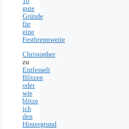
10
gute
Gründe
für
eine
Festbrennweite
Christopher
zu
Entfesselt
Blitzen
oder
wie
blitze
ich
den
Hintergrund