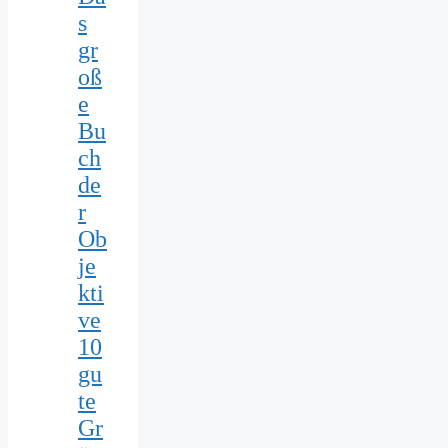
s
gr
oß
e
Bu
ch
de
r
Ob
je
kti
ve
10
gu
te
Gr