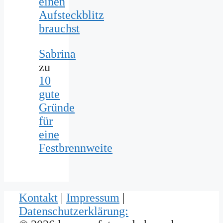
einen
Aufsteckblitz
brauchst
Sabrina
zu
10
gute
Gründe
für
eine
Festbrennweite
Kontakt
|
Impressum
|
Datenschutzerklärung: