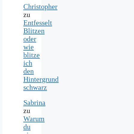
Christopher
zu
Entfesselt
Blitzen
oder
wie
blitze
ich
den
Hintergrund
schwarz
Sabrina
zu
Warum
du